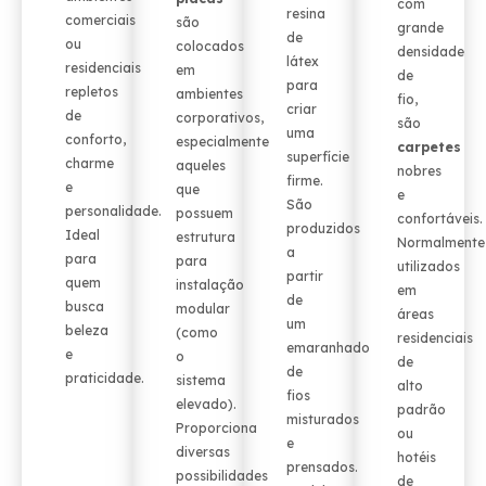
com
resina
comerciais
são
grande
de
ou
colocados
densidade
látex
residenciais
em
de
para
repletos
ambientes
fio,
criar
de
corporativos,
são
uma
conforto,
especialmente
carpetes
superfície
charme
aqueles
nobres
firme.
e
que
e
São
personalidade.
possuem
confortáveis.
produzidos
Ideal
estrutura
Normalmente
a
para
para
utilizados
partir
quem
instalação
em
de
busca
modular
áreas
um
beleza
(como
residenciais
emaranhado
e
o
de
de
praticidade.
sistema
alto
fios
elevado).
padrão
misturados
Proporciona
ou
e
diversas
hotéis
prensados.
possibilidades
de