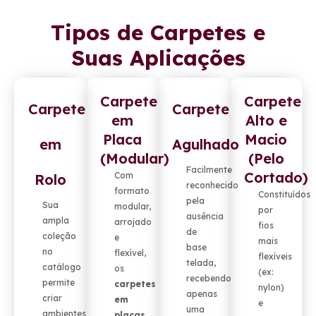
Tipos de Carpetes e
Suas Aplicações
Carpete
Carpete
Carpete
Carpete
em
Alto e
Placa
Macio
em
Agulhado
(Modular)
(Pelo
Facilmente
Cortado)
Com
Rolo
reconhecido
formato
Constituídos
pela
Sua
modular,
por
ausência
ampla
arrojado
fios
de
coleção
e
mais
base
no
flexível,
flexíveis
telada,
catálogo
os
(ex:
recebendo
permite
carpetes
nylon)
apenas
criar
em
e
uma
ambientes
placas