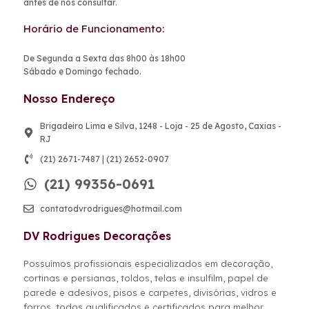
antes de nos consultar.
Horário de Funcionamento:
De Segunda a Sexta das 8h00 às 18h00
Sábado e Domingo fechado.
Nosso Endereço
Brigadeiro Lima e Silva, 1248 - Loja - 25 de Agosto, Caxias -
RJ
(21) 2671-7487 | (21) 2652-0907
(21) 99356-0691
contatodvrodrigues@hotmail.com
DV Rodrigues Decorações
Possuímos profissionais especializados em decoração,
cortinas e persianas, toldos, telas e insulfilm, papel de
parede e adesivos, pisos e carpetes, divisórias, vidros e
forros, todos qualificados e certificados para melhor