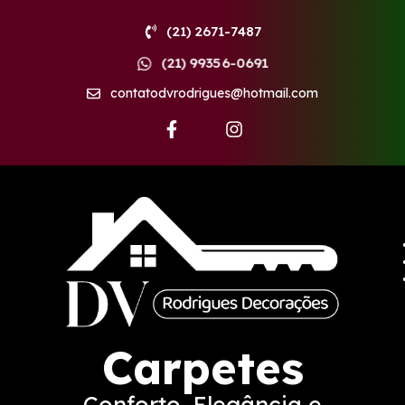
(21) 2671-7487
(21) 99356-0691
contatodvrodrigues@hotmail.com
F
I
a
n
c
s
e
t
b
a
o
g
o
r
k
a
-
m
f
Carpetes
Conforto, Elegância e