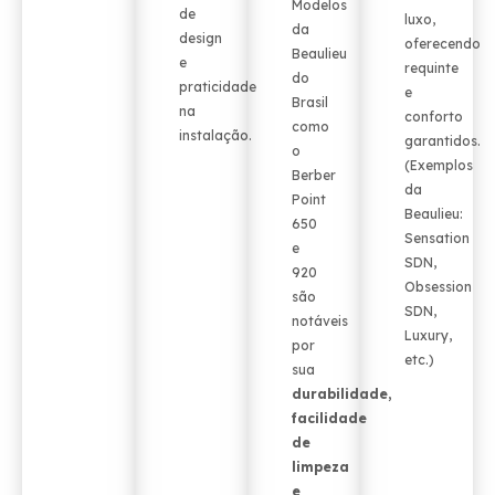
Modelos
de
luxo,
da
design
oferecendo
Beaulieu
e
requinte
do
praticidade
e
Brasil
na
conforto
como
instalação.
garantidos.
o
(Exemplos
Berber
da
Point
Beaulieu:
650
Sensation
e
SDN,
920
Obsession
são
SDN,
notáveis
Luxury,
por
etc.)
sua
durabilidade,
facilidade
de
limpeza
e