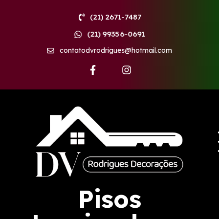
(21) 2671-7487
(21) 99356-0691
contatodvrodrigues@hotmail.com
F
I
a
n
c
s
e
t
b
a
o
g
o
r
k
a
-
m
f
Pisos