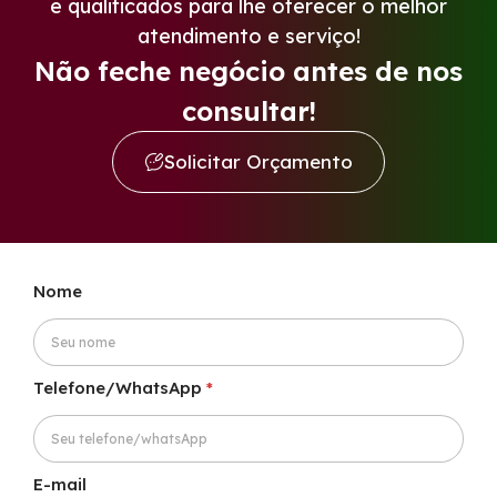
e qualificados para lhe oferecer o melhor
atendimento e serviço!
Não feche negócio antes de nos
consultar!
Solicitar Orçamento
o
Nome
u
N
o
m
e
Telefone/WhatsApp
*
*
E-mail