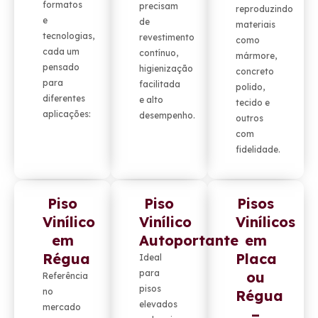
formatos
precisam
reproduzindo
e
de
materiais
tecnologias,
revestimento
como
cada um
contínuo,
mármore,
pensado
higienização
concreto
para
facilitada
polido,
diferentes
e alto
tecido e
aplicações:
desempenho.
outros
com
fidelidade.
Piso
Piso
Pisos
Vinílico
Vinílico
Vinílicos
em
Autoportante
em
Régua
Placa
Ideal
para
ou
Referência
pisos
no
Régua
elevados
mercado
–