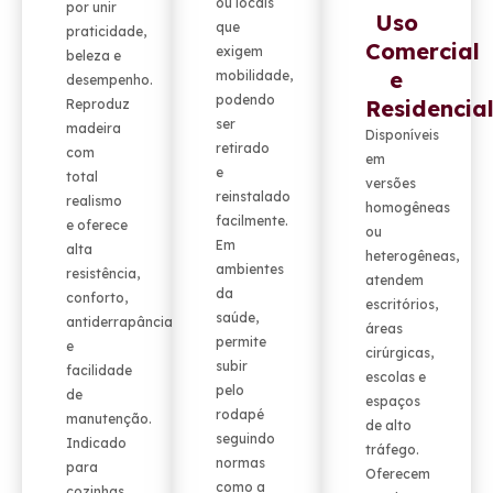
ou locais
por unir
Uso
que
praticidade,
Comercial
exigem
beleza e
e
mobilidade,
desempenho.
podendo
Residencia
Reproduz
ser
madeira
Disponíveis
retirado
com
em
e
total
versões
reinstalado
realismo
homogêneas
facilmente.
e oferece
ou
Em
alta
heterogêneas,
ambientes
resistência,
atendem
da
conforto,
escritórios,
saúde,
antiderrapância
áreas
permite
e
cirúrgicas,
subir
facilidade
escolas e
pelo
de
espaços
rodapé
manutenção.
de alto
seguindo
Indicado
tráfego.
normas
para
Oferecem
como a
cozinhas,