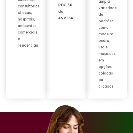
ampla
RDC 50
consultórios,
variedade
da
clínicas,
de
ANVISA
.
hospitais,
padrões,
ambientes
como
comerciais
madeira,
e
pedra,
residenciais.
liso e
mosaicos,
em
opções
coladas
ou
clicadas.