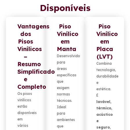
Disponíveis
Vantagens
Piso
Piso
dos
Vinílico
Vinílico
Pisos
em
em
Vinílicos
Manta
Placa
–
(LVT)
Desenvolvido
para
Resumo
Combina
áreas
tecnologia,
Simplificado
específicas
durabilidade
e
que
e
Completo
exigem
estética.
Os pisos
normas
É
vinílicos
técnicas.
lavável,
estão
Ideal
térmico,
disponíveis
para
acústico
em
ambientes
e
vários
que
seguro
,