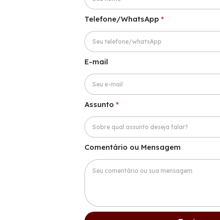
Telefone/WhatsApp
*
E-mail
*
Assunto
*
M
e
n
s
a
Comentário ou Mensagem
g
e
m
*