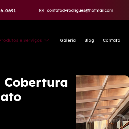
56-0691
contatodvrodrigues@hotmail.com
Produtos e Serviços
Galeria
Blog
Contato
e Cobertura
nato