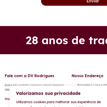
Enviar
28 anos de tr
Fale com a DV Rodrigues
Nosso Endereço
Entre em contato conosco agora mesmo!
Brigadeiro Lima e Sil
Não feche negócio antes de nos consultar.
de Agosto, Caxias - 
Valorizamos sua privacidade
(21) 2671-7487 | (21
Horário de Funcionamento:
Utilizamos cookies para melhorar sua experiência de
(21) 99356